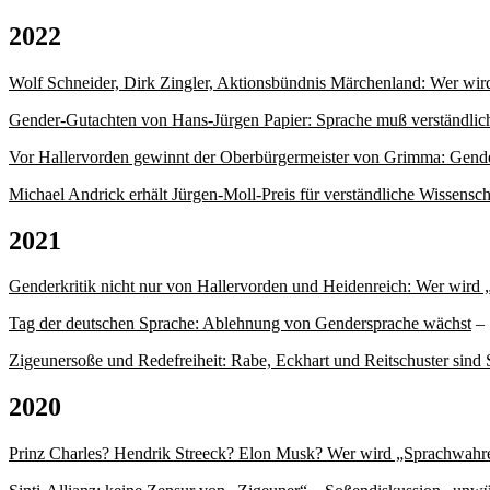
2022
Wolf Schneider, Dirk Zingler, Aktionsbündnis Märchenland: Wer wir
Gender-Gutachten von Hans-Jürgen Papier: Sprache muß verständlich
Vor Hallervorden gewinnt der Oberbürgermeister von Grimma: Gende
Michael Andrick erhält Jürgen-Moll-Preis für verständliche Wissensch
2021
Genderkritik nicht nur von Hallervorden und Heidenreich: Wer wird 
Tag der deutschen Sprache: Ablehnung von Gendersprache wächst
– 
Zigeunersoße und Redefreiheit: Rabe, Eckhart und Reitschuster sind
2020
Prinz Charles? Hendrik Streeck? Elon Musk? Wer wird „Sprachwahre