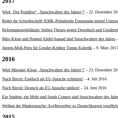
2017
Wird „Der Postillon“ „Sprachwahrer des Jahres“?
– 22. Dezember 20
Rettet die Schreibschrift: KMK-Präsidentin Eisenmann nimmt Untersc
Reformationsjubiläum: Sieben Thesen gegen Denglisch und Gendere
Miro Klose und Hamed Abdel-Samad sind Sprachwahrer des Jahres
–
Jürgen-Moll-Preis für Gender-Kritiker Tomas Kubelik
– 9. März 201
2016
Wird Miroslav Klose „Sprachwahrer des Jahres“?
– 23. Dezember 20
Nach Brexit: Englisch als EU-Sprache schützen!
– 4. Juli 2016
Nach Brexit: Deutsch als EU-Sprache stärken!
– 24. Juni 2016
Ein Student, ein Mohr und Sarah Connor sind Sprachwahrer des Jahr
Welttag der Muttersprache: Asylbewerber zu Deutschkursen verpflich
2015