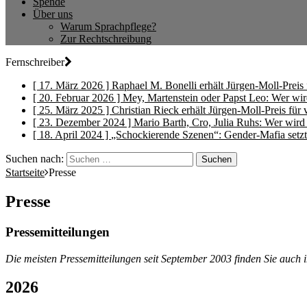
Spende
Über uns
Warum Sprachpflege?
Zur Rechtschreibung
Fernschreiber
[ 17. März 2026 ]
Raphael M. Bonelli erhält Jürgen-Moll-Preis 
[ 20. Februar 2026 ]
Mey, Martenstein oder Papst Leo: Wer wi
[ 25. März 2025 ]
Christian Rieck erhält Jürgen-Moll-Preis für
[ 23. Dezember 2024 ]
Mario Barth, Cro, Julia Ruhs: Wer wir
[ 18. April 2024 ]
„Schockierende Szenen“: Gender-Mafia setz
Suchen nach:
Startseite
Presse
Presse
Pressemitteilungen
Die meisten Pressemitteilungen seit September 2003 finden Sie auch
2026