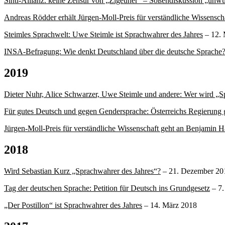
Sinti-Allianz: keine Zensur von „Zigeuner“ – Soßendiskussion „unw
Andreas Rödder erhält Jürgen-Moll-Preis für verständliche Wissensch
Steimles Sprachwelt: Uwe Steimle ist Sprachwahrer des Jahres
– 12. 
INSA-Befragung: Wie denkt Deutschland über die deutsche Sprache
2019
Dieter Nuhr, Alice Schwarzer, Uwe Steimle und andere: Wer wird „S
Für gutes Deutsch und gegen Gendersprache: Österreichs Regierung
Jürgen-Moll-Preis für verständliche Wissenschaft geht an Benjamin H
2018
Wird Sebastian Kurz „Sprachwahrer des Jahres“?
– 21. Dezember 20
Tag der deutschen Sprache: Petition für Deutsch ins Grundgesetz
– 7.
„Der Postillon“ ist Sprachwahrer des Jahres
– 14. März 2018