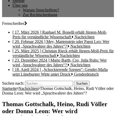
Spende
Über uns
Warum Sprachpflege?
Zur Rechtschreibung
Fernschreiber
[ 17. März 2026 ]
Raphael M. Bonelli erhält Jürgen-Moll-
Preis für verständliche Wissenschaft
Nachrichten
[ 20. Februar 2026 ]
Mey, Martenstein oder Papst Leo: Wer
wird „Sprachwahrer des Jahres“?
Nachrichten
[ 25. März 2025 ]
Christian Rieck erhält Jürgen-Moll-Preis für
verständliche Wissenschaft
Nachrichten
[ 23. Dezember 2024 ]
Mario Barth, Cro, Julia Ruhs: Wer
wird „Sprachwahrer des Jahres“?
Nachrichten
[ 18. April 2024 ]
„Schockierende Szenen“: Gender-Mafia
setzt Lüneburger Wirte unter Druck
Genderdeutsch
Suchen nach:
Startseite
Nachrichten
Thomas Gottschalk, Heino, Rudi Völler oder
Donna Leon: Wer wird „Sprachwahrer des Jahres“?
Thomas Gottschalk, Heino, Rudi Völler
oder Donna Leon: Wer wird