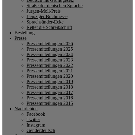
Deutsch ins Grundgesetz
Straße der deutschen Sprache
Jürgen-Moll-Preis
Leipziger Buchmesse
Sprachsünder-Ecke
Rettet die Schreibschrift
Bestellung
Presse
Pressemitteilungen 2026
Pressemitteilungen 2025
Pressemitteilungen 2024
Pressemitteilungen 2023
Pressemitteilungen 2022
Pressemitteilungen 2021
Pressemitteilungen 2020
Pressemitteilungen 2019
Pressemitteilungen 2018
Pressemitteilungen 2017
Pressemitteilungen 2016
Pressemitteilungen 2015
Nachrichten
Facebook
Twitter
Instagram
Genderdeutsch