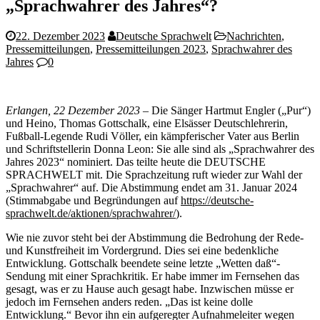
„Sprachwahrer des Jahres“?
22. Dezember 2023
Deutsche Sprachwelt
Nachrichten
,
Pressemitteilungen
,
Pressemitteilungen 2023
,
Sprachwahrer des
Jahres
0
Erlangen, 22 Dezember 2023
– Die Sänger Hartmut Engler („Pur“)
und Heino, Thomas Gottschalk, eine Elsässer Deutschlehrerin,
Fußball-Legende Rudi Völler, ein kämpferischer Vater aus Berlin
und Schriftstellerin Donna Leon: Sie alle sind als „Sprachwahrer des
Jahres 2023“ nominiert. Das teilte heute die DEUTSCHE
SPRACHWELT mit. Die Sprachzeitung ruft wieder zur Wahl der
„Sprachwahrer“ auf. Die Abstimmung endet am 31. Januar 2024
(Stimmabgabe und Begründungen auf
https://deutsche-
sprachwelt.de/aktionen/sprachwahrer/
).
Wie nie zuvor steht bei der Abstimmung die Bedrohung der Rede-
und Kunstfreiheit im Vordergrund. Dies sei eine bedenkliche
Entwicklung. Gottschalk beendete seine letzte „Wetten daß“-
Sendung mit einer Sprachkritik. Er habe immer im Fernsehen das
gesagt, was er zu Hause auch gesagt habe. Inzwischen müsse er
jedoch im Fernsehen anders reden. „Das ist keine dolle
Entwicklung.“ Bevor ihn ein aufgeregter Aufnahmeleiter wegen