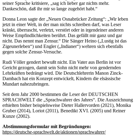
seiner Sprache kritisiere, „sag ich lieber gar nichts mehr.
Dankeschön, daß ihr mir so lange zugehört habt.“
Donna Leon sagte der „Neuen Osnabrücker Zeitung“: „Wir leben
jetzt in einer Welt, in der man nichts schreiben darf, was Leser
kränkt, überrascht, verletzt, verstört oder in irgendeiner anderen
Weise Empfindlichkeiten berührt. Das gefällt mir ganz und gar
nicht. Das nennt man Zensur.“ Die Sänger Heino („Lustig ist das
Zigeunerleben“) und Engler („Indianer“) wehren sich ebenfalls
gegen solche Zensur-Versuche.
Rudi Völler gendert bewußt nicht. Ein Vater aus Berlin ist vor
Gericht gezogen, damit sein Sohn nicht mehr von gendernden
Lehrkräften bedrängt wird. Die Deutschlehrerin Manon Zinck-
Dambach hat ein Konzept entwickelt, Kindern die elsässische
Mundart nahezubringen.
Seit dem Jahr 2000 bestimmen die Leser der DEUTSCHEN
SPRACHWELT die „Sprachwahrer des Jahres“. Die Auszeichnung
erhielten bisher beispielsweise Dieter Hallervorden (2021), Monika
Gruber (2014), Loriot (2011), Benedikt XVI. (2005) und Reiner
Kunze (2002).
Abstimmungsformular mit Begründungen:
https://deutsche-sprachwelt.de/aktionen/sprachwahrer/