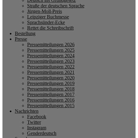
Deutsch ins Grundgesetz
Straße der deutschen Sprache
Jürgen-Moll-Preis
Leipziger Buchmesse
Sprachsünder-Ecke
Rettet die Schreibschrift
Bestellung
Presse
Pressemitteilungen 2026
Pressemitteilungen 2025
Pressemitteilungen 2024
Pressemitteilungen 2023
Pressemitteilungen 2022
Pressemitteilungen 2021
Pressemitteilungen 2020
Pressemitteilungen 2019
Pressemitteilungen 2018
Pressemitteilungen 2017
Pressemitteilungen 2016
Pressemitteilungen 2015
Nachrichten
Facebook
Twitter
Instagram
Genderdeutsch