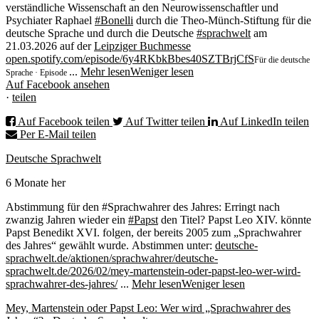
verständliche Wissenschaft an den Neurowissenschaftler und
Psychiater Raphael
#Bonelli
durch die Theo-Münch-Stiftung für die
deutsche Sprache und durch die Deutsche
#sprachwelt
am
21.03.2026 auf der
Leipziger Buchmesse
open.spotify.com/episode/6y4RKbkBbes40SZTBrjCfS
Für die deutsche
...
Mehr lesen
Weniger lesen
Sprache · Episode
Auf Facebook ansehen
·
teilen
Auf Facebook teilen
Auf Twitter teilen
Auf LinkedIn teilen
Per E-Mail teilen
Deutsche Sprachwelt
6 Monate her
Abstimmung für den #Sprachwahrer des Jahres: Erringt nach
zwanzig Jahren wieder ein
#Papst
den Titel? Papst Leo XIV. könnte
Papst Benedikt XVI. folgen, der bereits 2005 zum „Sprachwahrer
des Jahres“ gewählt wurde.
Abstimmen unter:
deutsche-
sprachwelt.de/aktionen/sprachwahrer/
deutsche-
sprachwelt.de/2026/02/mey-martenstein-oder-papst-leo-wer-wird-
sprachwahrer-des-jahres/
...
Mehr lesen
Weniger lesen
Mey, Martenstein oder Papst Leo: Wer wird „Sprachwahrer des