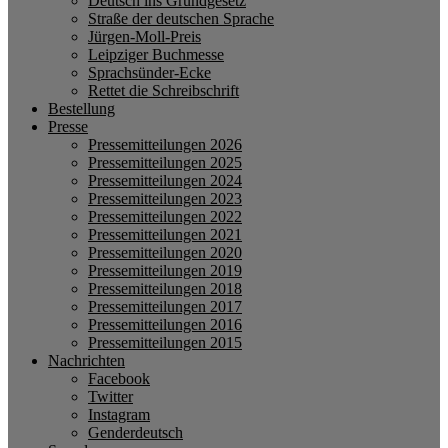
Deutsch ins Grundgesetz
Straße der deutschen Sprache
Jürgen-Moll-Preis
Leipziger Buchmesse
Sprachsünder-Ecke
Rettet die Schreibschrift
Bestellung
Presse
Pressemitteilungen 2026
Pressemitteilungen 2025
Pressemitteilungen 2024
Pressemitteilungen 2023
Pressemitteilungen 2022
Pressemitteilungen 2021
Pressemitteilungen 2020
Pressemitteilungen 2019
Pressemitteilungen 2018
Pressemitteilungen 2017
Pressemitteilungen 2016
Pressemitteilungen 2015
Nachrichten
Facebook
Twitter
Instagram
Genderdeutsch