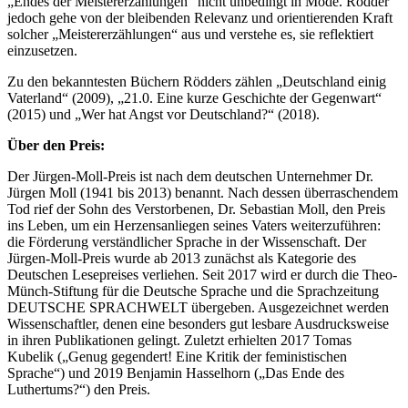
„Endes der Meistererzählungen“ nicht unbedingt in Mode. Rödder
jedoch gehe von der bleibenden Relevanz und orientierenden Kraft
solcher „Meistererzählungen“ aus und verstehe es, sie reflektiert
einzusetzen.
Zu den bekanntesten Büchern Rödders zählen „Deutschland einig
Vaterland“ (2009), „21.0. Eine kurze Geschichte der Gegenwart“
(2015) und „Wer hat Angst vor Deutschland?“ (2018).
Über den Preis:
Der Jürgen-Moll-Preis ist nach dem deutschen Unternehmer Dr.
Jürgen Moll (1941 bis 2013) benannt. Nach dessen überraschendem
Tod rief der Sohn des Verstorbenen, Dr. Sebastian Moll, den Preis
ins Leben, um ein Herzensanliegen seines Vaters weiterzuführen:
die Förderung verständlicher Sprache in der Wissenschaft. Der
Jürgen-Moll-Preis wurde ab 2013 zunächst als Kategorie des
Deutschen Lesepreises verliehen. Seit 2017 wird er durch die Theo-
Münch-Stiftung für die Deutsche Sprache und die Sprachzeitung
DEUTSCHE SPRACHWELT übergeben. Ausgezeichnet werden
Wissenschaftler, denen eine besonders gut lesbare Ausdrucksweise
in ihren Publikationen gelingt. Zuletzt erhielten 2017 Tomas
Kubelik („Genug gegendert! Eine Kritik der feministischen
Sprache“) und 2019 Benjamin Hasselhorn („Das Ende des
Luthertums?“) den Preis.