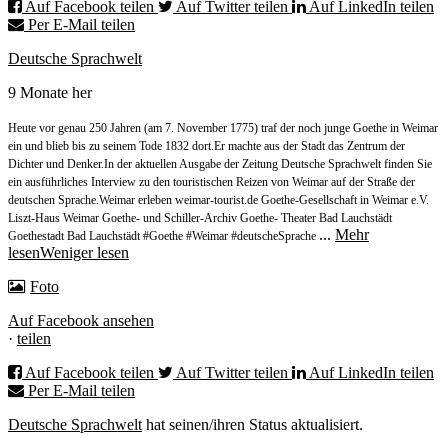
Auf Facebook teilen
Auf Twitter teilen
Auf LinkedIn teilen
Per E-Mail teilen
Deutsche Sprachwelt
9 Monate her
Heute vor genau 250 Jahren (am 7. November 1775) traf der noch junge Goethe in Weimar
ein und blieb bis zu seinem Tode 1832 dort.
Er machte aus der Stadt das Zentrum der
Dichter und Denker.
In der aktuellen Ausgabe der Zeitung Deutsche Sprachwelt finden Sie
ein ausführliches Interview zu den touristischen Reizen von Weimar auf der Straße der
deutschen Sprache.
Weimar erleben weimar-tourist.de Goethe-Gesellschaft in Weimar e.V.
Liszt-Haus Weimar Goethe- und Schiller-Archiv Goethe- Theater Bad Lauchstädt
...
Mehr
Goethestadt Bad Lauchstädt #Goethe #Weimar #deutscheSprache
lesen
Weniger lesen
Foto
Auf Facebook ansehen
·
teilen
Auf Facebook teilen
Auf Twitter teilen
Auf LinkedIn teilen
Per E-Mail teilen
Deutsche Sprachwelt
hat seinen/ihren Status aktualisiert.