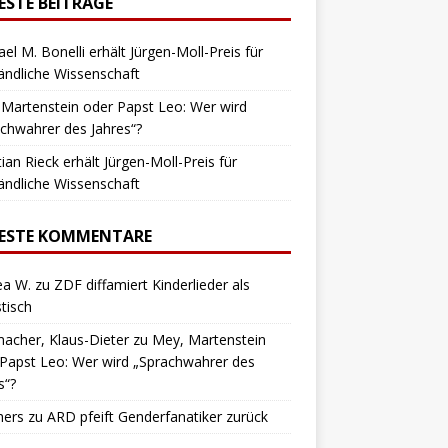
ESTE BEITRÄGE
el M. Bonelli erhält Jürgen-Moll-Preis für
ändliche Wissenschaft
Martenstein oder Papst Leo: Wer wird
chwahrer des Jahres“?
tian Rieck erhält Jürgen-Moll-Preis für
ändliche Wissenschaft
ESTE KOMMENTARE
ea W.
zu
ZDF diffamiert Kinderlieder als
stisch
macher, Klaus-Dieter
zu
Mey, Martenstein
Papst Leo: Wer wird „Sprachwahrer des
s“?
hers
zu
ARD pfeift Genderfanatiker zurück