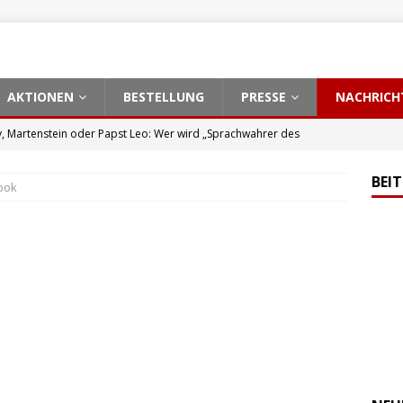
AKTIONEN
BESTELLUNG
PRESSE
NACHRICH
, Martenstein oder Papst Leo: Wer wird „Sprachwahrer des
EN
BEI
ook
ian Rieck erhält Jürgen-Moll-Preis für verständliche Wissenschaft
ario Barth, Cro, Julia Ruhs: Wer wird „Sprachwahrer des Jahres“?
kierende Szenen“: Gender-Mafia setzt Lüneburger Wirte unter
CH
l M. Bonelli erhält Jürgen-Moll-Preis für verständliche