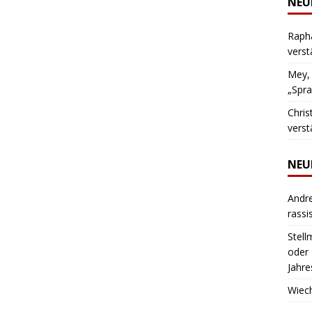
NEU
CHTEN
Rapha
verst
Mey, 
„Spra
Chris
verst
NEU
Andr
rassi
Stell
oder 
Jahre
Wiec