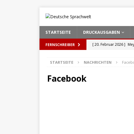
STARTSEITE
DRUCKAUSGABEN
[ 20. Februar 2026 ]
Mey
FERNSCHREIBER
Jahres“?
NACHRICHT
STARTSEITE
NACHRICHTEN
Faceb
[ 25. März 2025 ]
Christ
NACHRICHTEN
Facebook
[ 23. Dezember 2024 ]
M
NACHRICHTEN
[ 18. April 2024 ]
„Schoc
Druck
GENDERDEUTS
[ 17. März 2026 ]
Raphae