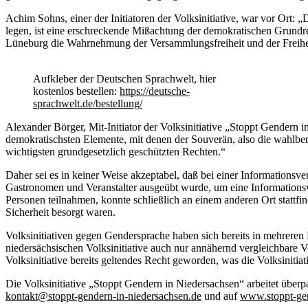
Achim Sohns, einer der Initiatoren der Volksinitiative, war vor Ort: 
legen, ist eine erschreckende Mißachtung der demokratischen Grundrec
Lüneburg die Wahrnehmung der Versammlungsfreiheit und der Freiheit
Aufkleber der Deutschen Sprachwelt, hier
kostenlos bestellen:
https://deutsche-
sprachwelt.de/bestellung/
Alexander Börger, Mit-Initiator der Volksinitiative „Stoppt Gendern 
demokratischsten Elemente, mit denen der Souverän, also die wahlbe
wichtigsten grundgesetzlich geschützten Rechten.“
Daher sei es in keiner Weise akzeptabel, daß bei einer Informationsv
Gastronomen und Veranstalter ausgeübt wurde, um eine Informationsve
Personen teilnahmen, konnte schließlich an einem anderen Ort stattfi
Sicherheit besorgt waren.
Volksinitiativen gegen Gendersprache haben sich bereits in mehrere
niedersächsischen Volksinitiative auch nur annähernd vergleichbare
Volksinitiative bereits geltendes Recht geworden, was die Volksiniti
Die Volksinitiative „Stoppt Gendern in Niedersachsen“ arbeitet überp
kontakt@stoppt-gendern-in-niedersachsen.de
und auf
www.stoppt-gen