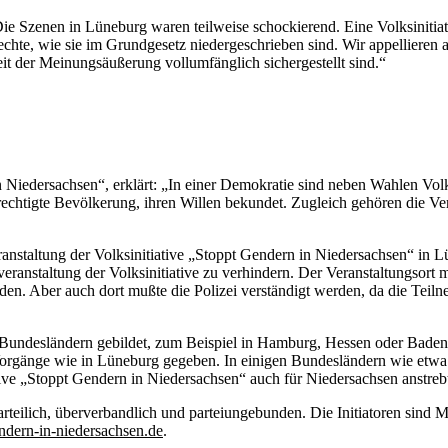
„Die Szenen in Lüneburg waren teilweise schockierend. Eine Volksinitiat
hte, wie sie im Grundgesetz niedergeschrieben sind. Wir appellieren an
 der Meinungsäußerung vollumfänglich sichergestellt sind.“
in Niedersachsen“, erklärt: „In einer Demokratie sind neben Wahlen Vol
rechtigte Bevölkerung, ihren Willen bekundet. Zugleich gehören die V
eranstaltung der Volksinitiative „Stoppt Gendern in Niedersachsen“ in 
ranstaltung der Volksinitiative zu verhindern. Der Veranstaltungsort 
nden. Aber auch dort mußte die Polizei verständigt werden, da die Tei
n Bundesländern gebildet, zum Beispiel in Hamburg, Hessen oder Baden-
 Vorgänge wie in Lüneburg gegeben. In einigen Bundesländern wie etwa
ative „Stoppt Gendern in Niedersachsen“ auch für Niedersachsen anstreb
arteilich, überverbandlich und parteiungebunden. Die Initiatoren sind M
dern-in-niedersachsen.de
.