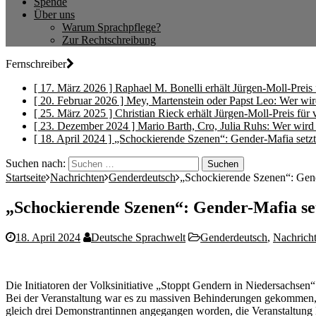
Spende
Über uns
Warum Sprachpflege?
Zur Rechtschreibung
Fernschreiber
[ 17. März 2026 ]
Raphael M. Bonelli erhält Jürgen-Moll-Preis 
[ 20. Februar 2026 ]
Mey, Martenstein oder Papst Leo: Wer wi
[ 25. März 2025 ]
Christian Rieck erhält Jürgen-Moll-Preis für
[ 23. Dezember 2024 ]
Mario Barth, Cro, Julia Ruhs: Wer wir
[ 18. April 2024 ]
„Schockierende Szenen“: Gender-Mafia setz
Suchen nach:
Startseite
Nachrichten
Genderdeutsch
„Schockierende Szenen“: Gend
„Schockierende Szenen“: Gender-Mafia se
18. April 2024
Deutsche Sprachwelt
Genderdeutsch
,
Nachrich
Die Initiatoren der Volksinitiative „Stoppt Gendern in Niedersachsen
Bei der Veranstaltung war es zu massiven Behinderungen gekommen, we
gleich drei Demonstrantinnen angegangen worden, die Veranstaltung k