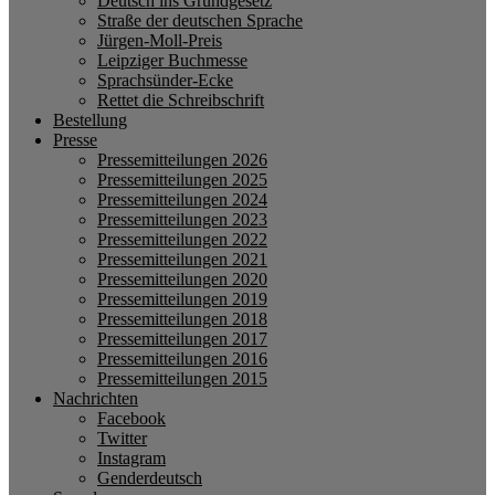
Deutsch ins Grundgesetz
Straße der deutschen Sprache
Jürgen-Moll-Preis
Leipziger Buchmesse
Sprachsünder-Ecke
Rettet die Schreibschrift
Bestellung
Presse
Pressemitteilungen 2026
Pressemitteilungen 2025
Pressemitteilungen 2024
Pressemitteilungen 2023
Pressemitteilungen 2022
Pressemitteilungen 2021
Pressemitteilungen 2020
Pressemitteilungen 2019
Pressemitteilungen 2018
Pressemitteilungen 2017
Pressemitteilungen 2016
Pressemitteilungen 2015
Nachrichten
Facebook
Twitter
Instagram
Genderdeutsch