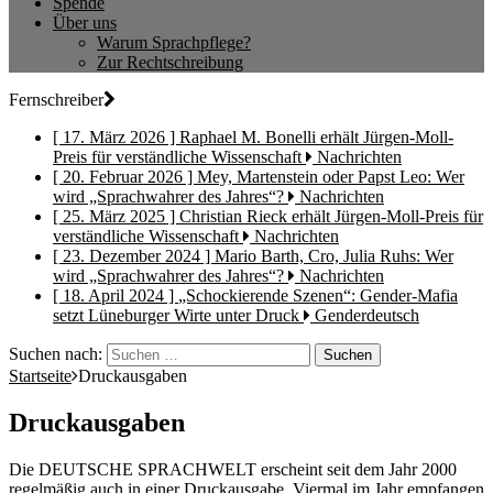
Spende
Über uns
Warum Sprachpflege?
Zur Rechtschreibung
Fernschreiber
[ 17. März 2026 ]
Raphael M. Bonelli erhält Jürgen-Moll-
Preis für verständliche Wissenschaft
Nachrichten
[ 20. Februar 2026 ]
Mey, Martenstein oder Papst Leo: Wer
wird „Sprachwahrer des Jahres“?
Nachrichten
[ 25. März 2025 ]
Christian Rieck erhält Jürgen-Moll-Preis für
verständliche Wissenschaft
Nachrichten
[ 23. Dezember 2024 ]
Mario Barth, Cro, Julia Ruhs: Wer
wird „Sprachwahrer des Jahres“?
Nachrichten
[ 18. April 2024 ]
„Schockierende Szenen“: Gender-Mafia
setzt Lüneburger Wirte unter Druck
Genderdeutsch
Suchen nach:
Startseite
Druckausgaben
Druckausgaben
Die DEUTSCHE SPRACHWELT erscheint seit dem Jahr 2000
regelmäßig auch in einer Druckausgabe. Viermal im Jahr empfangen