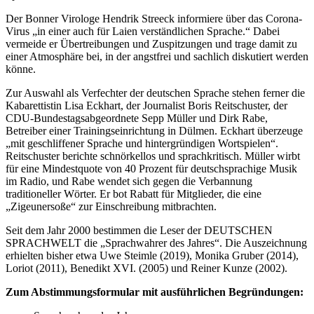
Der Bonner Virologe Hendrik Streeck informiere über das Corona-
Virus „in einer auch für Laien verständlichen Sprache.“ Dabei
vermeide er Übertreibungen und Zuspitzungen und trage damit zu
einer Atmosphäre bei, in der angstfrei und sachlich diskutiert werden
könne.
Zur Auswahl als Verfechter der deutschen Sprache stehen ferner die
Kabarettistin Lisa Eckhart, der Journalist Boris Reitschuster, der
CDU-Bundestagsabgeordnete Sepp Müller und Dirk Rabe,
Betreiber einer Trainingseinrichtung in Dülmen. Eckhart überzeuge
„mit geschliffener Sprache und hintergründigen Wortspielen“.
Reitschuster berichte schnörkellos und sprachkritisch. Müller wirbt
für eine Mindestquote von 40 Prozent für deutschsprachige Musik
im Radio, und Rabe wendet sich gegen die Verbannung
traditioneller Wörter. Er bot Rabatt für Mitglieder, die eine
„Zigeunersoße“ zur Einschreibung mitbrachten.
Seit dem Jahr 2000 bestimmen die Leser der DEUTSCHEN
SPRACHWELT die „Sprachwahrer des Jahres“. Die Auszeichnung
erhielten bisher etwa Uwe Steimle (2019), Monika Gruber (2014),
Loriot (2011), Benedikt XVI. (2005) und Reiner Kunze (2002).
Zum Abstimmungsformular mit ausführlichen Begründungen: