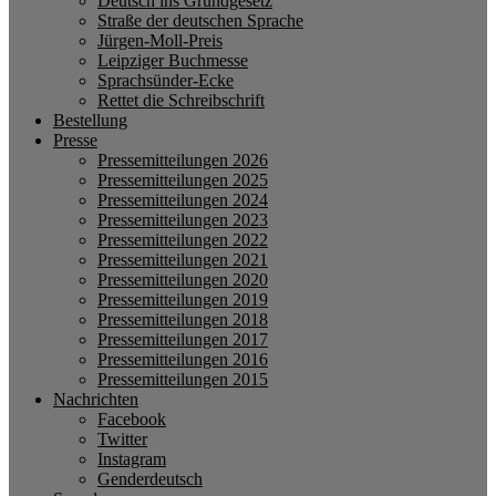
Deutsch ins Grundgesetz
Straße der deutschen Sprache
Jürgen-Moll-Preis
Leipziger Buchmesse
Sprachsünder-Ecke
Rettet die Schreibschrift
Bestellung
Presse
Pressemitteilungen 2026
Pressemitteilungen 2025
Pressemitteilungen 2024
Pressemitteilungen 2023
Pressemitteilungen 2022
Pressemitteilungen 2021
Pressemitteilungen 2020
Pressemitteilungen 2019
Pressemitteilungen 2018
Pressemitteilungen 2017
Pressemitteilungen 2016
Pressemitteilungen 2015
Nachrichten
Facebook
Twitter
Instagram
Genderdeutsch