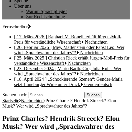
Spende
Über uns
Warum Sprachpflege?
Zur Rechtschreibung
Fernschreiber
[ 17. März 2026 ]
Raphael M. Bonelli erhält Jürgen-Moll-
Preis für verständliche Wissenschaft
Nachrichten
[ 20. Februar 2026 ]
Mey, Martenstein oder Papst Leo: Wer
wird „Sprachwahrer des Jahres“?
Nachrichten
[ 25. März 2025 ]
Christian Rieck erhält Jürgen-Moll-Preis für
verständliche Wissenschaft
Nachrichten
[ 23. Dezember 2024 ]
Mario Barth, Cro, Julia Ruhs: Wer
wird „Sprachwahrer des Jahres“?
Nachrichten
[ 18. April 2024 ]
„Schockierende Szenen“: Gender-Mafia
setzt Lüneburger Wirte unter Druck
Genderdeutsch
Suchen nach:
Startseite
Nachrichten
Prinz Charles? Hendrik Streeck? Elon
Musk? Wer wird „Sprachwahrer des Jahres“?
Prinz Charles? Hendrik Streeck? Elon
Musk? Wer wird „Sprachwahrer des