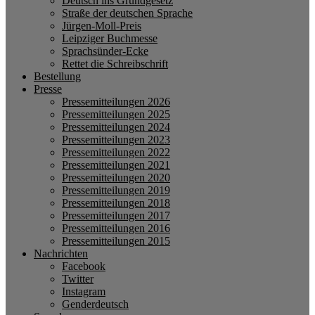
Deutsch ins Grundgesetz
Straße der deutschen Sprache
Jürgen-Moll-Preis
Leipziger Buchmesse
Sprachsünder-Ecke
Rettet die Schreibschrift
Bestellung
Presse
Pressemitteilungen 2026
Pressemitteilungen 2025
Pressemitteilungen 2024
Pressemitteilungen 2023
Pressemitteilungen 2022
Pressemitteilungen 2021
Pressemitteilungen 2020
Pressemitteilungen 2019
Pressemitteilungen 2018
Pressemitteilungen 2017
Pressemitteilungen 2016
Pressemitteilungen 2015
Nachrichten
Facebook
Twitter
Instagram
Genderdeutsch