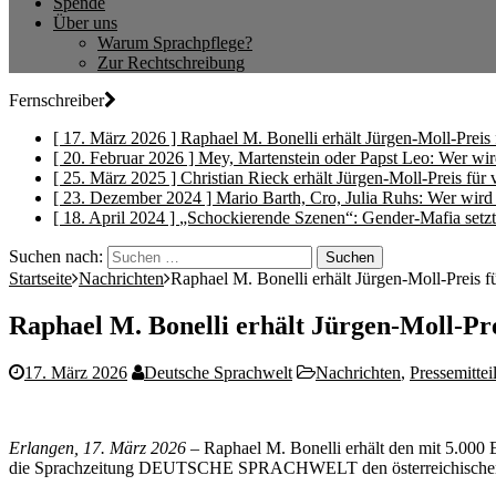
Spende
Über uns
Warum Sprachpflege?
Zur Rechtschreibung
Fernschreiber
[ 17. März 2026 ]
Raphael M. Bonelli erhält Jürgen-Moll-Preis 
[ 20. Februar 2026 ]
Mey, Martenstein oder Papst Leo: Wer wi
[ 25. März 2025 ]
Christian Rieck erhält Jürgen-Moll-Preis für
[ 23. Dezember 2024 ]
Mario Barth, Cro, Julia Ruhs: Wer wir
[ 18. April 2024 ]
„Schockierende Szenen“: Gender-Mafia setz
Suchen nach:
Startseite
Nachrichten
Raphael M. Bonelli erhält Jürgen-Moll-Preis f
Raphael M. Bonelli erhält Jürgen-Moll-Pre
17. März 2026
Deutsche Sprachwelt
Nachrichten
,
Pressemitte
Erlangen, 17. März 2026
– Raphael M. Bonelli erhält den mit 5.000 
die Sprachzeitung DEUTSCHE SPRACHWELT den österreichischen Neu