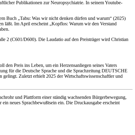
aftlicher Publikationen zur Neuropsychiatrie. In seinem Youtube-
einem Buch „Tabu: Was wir nicht denken dürfen und warum“ (2025)
gen läßt. Im April erscheint „Kopflos: Warum wir den Verstand
aben.
e 2 (C601/D600). Die Laudatio auf den Preisträger wird Christian
ll den Preis ins Leben, um ein Herzensanliegen seines Vaters
Stiftung für die Deutsche Sprache und die Sprachzeitung DEUTSCHE
lingt. Zuletzt erhielt 2025 der Wirtschaftswissenschaftler und
achrohr und Plattform einer ständig wachsenden Bürgerbewegung,
 ein neues Sprachbewußtsein ein. Die Druckausgabe erscheint