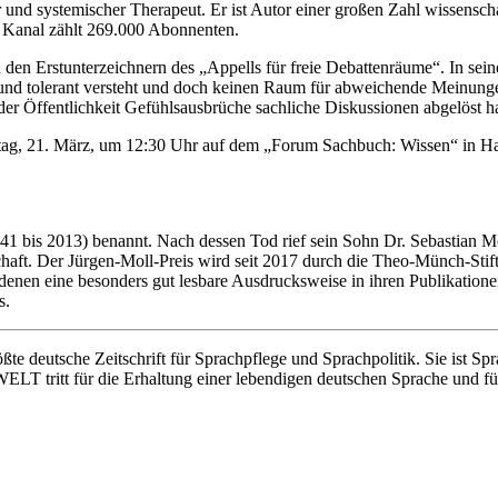
r und systemischer Therapeut. Er ist Autor einer großen Zahl wissensch
r Kanal zählt 269.000 Abonnenten.
 den Erstunterzeichnern des „Appells für freie Debattenräume“. In s
frei und tolerant versteht und doch keinen Raum für abweichende Meinun
der Öffentlichkeit Gefühlsausbrüche sachliche Diskussionen abgelöst h
tag, 21. März, um 12:30 Uhr auf dem „Forum Sachbuch: Wissen“ in Hall
1 bis 2013) benannt. Nach dessen Tod rief sein Sohn Dr. Sebastian Mo
nschaft. Der Jürgen-Moll-Preis wird seit 2017 durch die Theo-Münch-
eine besonders gut lesbare Ausdrucksweise in ihren Publikationen ge
s.
utsche Zeitschrift für Sprachpflege und Sprachpolitik. Sie ist Spr
tritt für die Erhaltung einer lebendigen deutschen Sprache und für