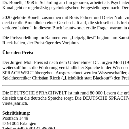
Dr. Bonelli, 1968 in Schärding am Inn geboren, arbeitet als Psychiate
Kanal geht er regelmäßig psychologischen Fragestellungen nach. De
2020 gehörte Bonelli zusammen mit Boris Palmer und Dieter Nuhr zu
deckt er die Bruchlinien einer Gesellschaft auf, die sich selbst als 
verloren haben“. In diesem Buch beantwortet er die Frage, warum in 
Die Preisverleihung im Rahmen von „Leipzig liest“ beginnt am Sams
Rieck halten, der Preisträger des Vorjahres.
Über den Preis:
Der Jürgen-Moll-Preis ist nach dem Unternehmer Dr. Jürgen Moll (194
weiterzuführen: die Förderung verständlicher Sprache in der Wisse
SPRACHWELT übergeben. Ausgezeichnet werden Wissenschaftler, denen 
Spieltheoretiker Christian Rieck („Lichtblick statt Blackout“) den Prei
Die DEUTSCHE SPRACHWELT ist mit rund 80.000 Lesern die größte de
die sich um die deutsche Sprache sorgt. Die DEUTSCHE SPRACHWELT 
vierteljährlich.
Schriftleitung:
Postfach 1449
D-91004 Erlangen
Telefon +49-(0)9131-480661