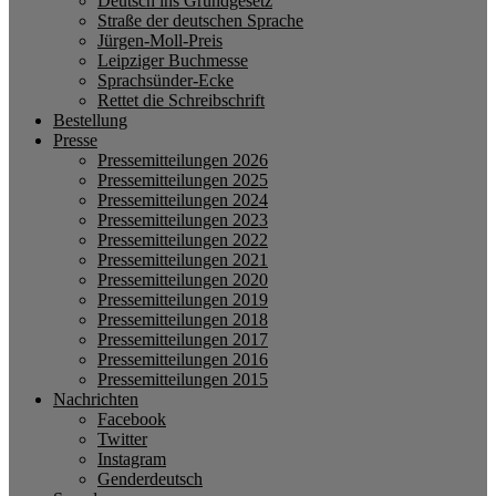
Deutsch ins Grundgesetz
Straße der deutschen Sprache
Jürgen-Moll-Preis
Leipziger Buchmesse
Sprachsünder-Ecke
Rettet die Schreibschrift
Bestellung
Presse
Pressemitteilungen 2026
Pressemitteilungen 2025
Pressemitteilungen 2024
Pressemitteilungen 2023
Pressemitteilungen 2022
Pressemitteilungen 2021
Pressemitteilungen 2020
Pressemitteilungen 2019
Pressemitteilungen 2018
Pressemitteilungen 2017
Pressemitteilungen 2016
Pressemitteilungen 2015
Nachrichten
Facebook
Twitter
Instagram
Genderdeutsch