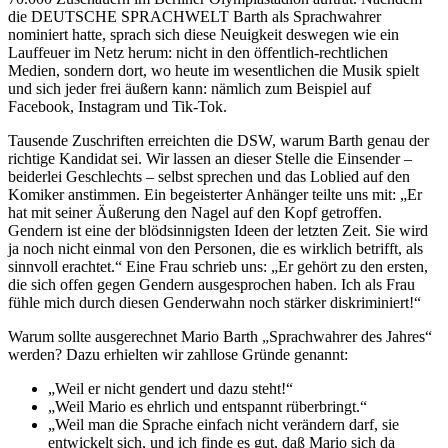
die DEUTSCHE SPRACHWELT Barth als Sprachwahrer
nominiert hatte, sprach sich diese Neuigkeit deswegen wie ein
Lauffeuer im Netz herum: nicht in den öffentlich-rechtlichen
Medien, sondern dort, wo heute im wesentlichen die Musik spielt
und sich jeder frei äußern kann: nämlich zum Beispiel auf
Facebook, Instagram und Tik-Tok.
Tausende Zuschriften erreichten die DSW, warum Barth genau der
richtige Kandidat sei. Wir lassen an dieser Stelle die Einsender –
beiderlei Geschlechts – selbst sprechen und das Loblied auf den
Komiker anstimmen. Ein begeisterter Anhänger teilte uns mit: „Er
hat mit seiner Äußerung den Nagel auf den Kopf getroffen.
Gendern ist eine der blödsinnigsten Ideen der letzten Zeit. Sie wird
ja noch nicht einmal von den Personen, die es wirklich betrifft, als
sinnvoll erachtet.“ Eine Frau schrieb uns: „Er gehört zu den ersten,
die sich offen gegen Gendern ausgesprochen haben. Ich als Frau
fühle mich durch diesen Genderwahn noch stärker diskriminiert!“
Warum sollte ausgerechnet Mario Barth „Sprachwahrer des Jahres“
werden? Dazu erhielten wir zahllose Gründe genannt:
„Weil er nicht gendert und dazu steht!“
„Weil Mario es ehrlich und entspannt rüberbringt.“
„Weil man die Sprache einfach nicht verändern darf, sie
entwickelt sich, und ich finde es gut, daß Mario sich da