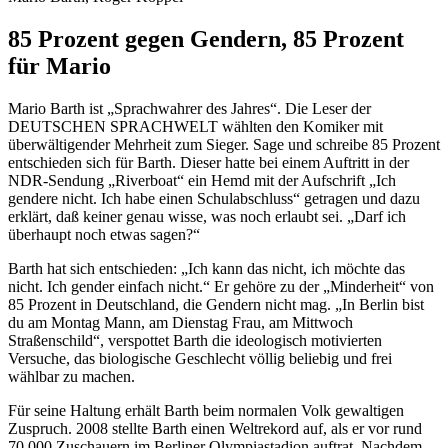
85 Prozent gegen Gendern, 85 Prozent
für Mario
Mario Barth ist „Sprachwahrer des Jahres“. Die Leser der
DEUTSCHEN SPRACHWELT wählten den Komiker mit
überwältigender Mehrheit zum Sieger. Sage und schreibe 85 Prozent
entschieden sich für Barth. Dieser hatte bei einem Auftritt in der
NDR-Sendung „Riverboat“ ein Hemd mit der Aufschrift „Ich
gendere nicht. Ich habe einen Schulabschluss“ getragen und dazu
erklärt, daß keiner genau wisse, was noch erlaubt sei. „Darf ich
überhaupt noch etwas sagen?“
Barth hat sich entschieden: „Ich kann das nicht, ich möchte das
nicht. Ich gender einfach nicht.“ Er gehöre zu der „Minderheit“ von
85 Prozent in Deutschland, die Gendern nicht mag. „In Berlin bist
du am Montag Mann, am Dienstag Frau, am Mittwoch
Straßenschild“, verspottet Barth die ideologisch motivierten
Versuche, das biologische Geschlecht völlig beliebig und frei
wählbar zu machen.
Für seine Haltung erhält Barth beim normalen Volk gewaltigen
Zuspruch. 2008 stellte Barth einen Weltrekord auf, als er vor rund
70.000 Zuschauern im Berliner Olympiastadion auftrat. Nachdem