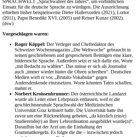
SPRACHWELT „Sprachwahrer des Jahres“, um vorbildlichen
Einsatz für die deutsche Sprache zu würdigen. Die Auszeichnung
erhielten bisher beispielsweise Dieter Hallervorden (2021), Loriot
(2011), Papst Benedikt XVI. (2005) und Reiner Kunze (2002).
(dsw)
Vorgeschlagen waren:
Roger Köppel:
Der Verleger und Chefredaktor des
Schweizer Wochenmagazins „Die Weltwoche“ gebraucht in
seinen geschriebenen und gesprochenen Beiträgen eine klare,
bilderreiche Sprache. Außerdem setzt er sich dafür ein, Worte
„mit Bedacht zu wählen“. Das müsse er sich als Journalist
auch „immer wieder hinter die Ohren schreiben“. Deutschen
Medien wirft er vor, „Brutalo-Vokabular“ gegen
Andersdenkende einzusetzen. Worte könnten Taten schaffen,
mahnt er.
Norbert Kroissenbrunner:
Der österreichische Landarzt
wurde als Leiter einer Lehrpraxis entlassen, weil er die
geschlechtsneutrale Sprachwahl der Medizinischen
Universität Graz kritisiert hatte. Die Universität hatte ihn
zuvor um eine Rückmeldung gebeten, „da kürzlich (ein/e)
Studierende(r) an Ihrer Lehrordination ausgebildet wurde(n)“.
Daraufhin bat der Arzt um die Einhaltung der
Grammatikregeln. Es folgte die die – inzwischen jedoch