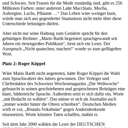
und Schwarz. Seit Frauen für die Mode zuständig sind, gibt es 256
Millionen Farben: unter anderem Latte Macchiato, Mocha,
Aubergine, Lachs, Pflaume …“ Das Leben wäre weniger bunt,
würde man sich aus gegenderter Staatsräson nicht mehr über diese
Unterschiede belustigen dürfen.
Aber nicht nur seine Haltung zum Gendern spricht für den
gebürtigen Berliner: „Mario Barth begeistert sprachgewandt seit
Jahren ein riesengroßes Publikum“, freut sich ein Leser. Der
Ausspruch „Nicht quatschen, machen!“ wurde so zum geflügelten
Wort.
Platz 2: Roger Köppel
Wäre Mario Barth nicht angetreten, hätte Roger Köppel die Wahl
zum Sprachwahrer des Jahres gewonnen. Der Verleger und
Chefredaktor des Schweizer Wochenmagazins „Die Weltwoche“
gebraucht in seinen geschriebenen und gesprochenen Beiträgen eine
klare, bilderreiche Sprache. Außerdem setzt er sich dafür ein, Worte
„mit Bedacht zu wählen“. Das müsse er sich als Journalist auch
„immer wieder hinter die Ohren schreiben“. Deutschen Medien
wirft er vor, „Brutalo-Vokabular“ gegen Andersdenkende
einzusetzen. Worte könnten Taten schaffen, mahnt er.
Seit dem Jahr 2000 wählen die Leser der DEUTSCHEN