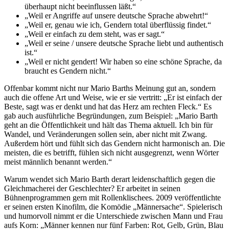
überhaupt nicht beeinflussen läßt.“
„Weil er Angriffe auf unsere deutsche Sprache abwehrt!“
„Weil er, genau wie ich, Gendern total überflüssig findet.“
„Weil er einfach zu dem steht, was er sagt.“
„Weil er seine / unsere deutsche Sprache liebt und authentisch
ist.“
„Weil er nicht gendert! Wir haben so eine schöne Sprache, da
braucht es Gendern nicht.“
Offenbar kommt nicht nur Mario Barths Meinung gut an, sondern
auch die offene Art und Weise, wie er sie vertritt: „Er ist einfach der
Beste, sagt was er denkt und hat das Herz am rechten Fleck.“ Es
gab auch ausführliche Begründungen, zum Beispiel: „Mario Barth
geht an die Öffentlichkeit und hält das Thema aktuell. Ich bin für
Wandel, und Veränderungen sollen sein, aber nicht mit Zwang.
Außerdem hört und fühlt sich das Gendern nicht harmonisch an. Die
meisten, die es betrifft, fühlen sich nicht ausgegrenzt, wenn Wörter
meist männlich benannt werden.“
Warum wendet sich Mario Barth derart leidenschaftlich gegen die
Gleichmacherei der Geschlechter? Er arbeitet in seinen
Bühnenprogrammen gern mit Rollenklischees. 2009 veröffentlichte
er seinen ersten Kinofilm, die Komödie „Männersache“. Spielerisch
und humorvoll nimmt er die Unterschiede zwischen Mann und Frau
aufs Korn: „Männer kennen nur fünf Farben: Rot, Gelb, Grün, Blau