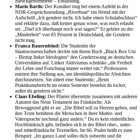
zurückgenommene – Entlassung.
Mario Barth:
Der Komiker trug bei einem Auftritt in der
NDR-Gesprächssendung „Riverboat“ ein Hemd mit der
Aufschrift „Ich gendere nicht. Ich habe einen Schulabschluss“
und erklärte dazu, daß keiner genau wisse, was noch erlaubt
sei. „Darf ich überhaupt noch was sagen?“ Er gehöre zu der
„Minderheit“ von 85 Prozent in Deutschland, die Gendern
nicht mag.
Franca Bauernfeind:
Die Studentin der
Staatswissenschaften deckte mit ihrem Buch „Black Box Uni
– Biotop linker Ideologien“ den Genderzwang an deutschen
Universitäten auf. Linker Aktivismus schränke „die Freiheit
der Lehre und Forschung immer weiter ein.“ Professoren
nutzten ihre Stellung aus, um identitätspolitische Absichten
durchzusetzen. Sie zitiert eine Studentin: „Beim
Praktikumsbericht im ersten Semester bestehst du locker,
außer du genderst nicht.“
Claus Ebeling:
Der Pfarrer übersetzte zusammen mit anderen
Autoren das Neue Testament ins Fränkische. Als
Beweggrund gibt er an: „Die Bibel soll zu Herzen gehen, und
ihre Texte berühren die Menschen in ihrer Mutter- und
Vatersprache nochmal ganz anders.“ Da es kein einheitliches
Hochfränkisch gibt, befinden sich in der Bibel ober-, unter-
und mittelfränkische Textstellen. Im 66. Psalm heißt es zum
Beispiel: „Im ganzn Land sollns dich oobeedn und dir