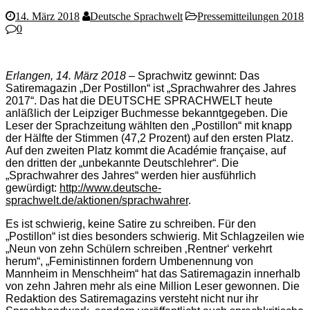
14. März 2018
Deutsche Sprachwelt
Pressemitteilungen 2018
0
Erlangen, 14. März 2018
– Sprachwitz gewinnt: Das
Satiremagazin „Der Postillon“ ist „Sprachwahrer des Jahres
2017“. Das hat die DEUTSCHE SPRACHWELT heute
anläßlich der Leipziger Buchmesse bekanntgegeben. Die
Leser der Sprachzeitung wählten den „Postillon“ mit knapp
der Hälfte der Stimmen (47,2 Prozent) auf den ersten Platz.
Auf den zweiten Platz kommt die Académie française, auf
den dritten der „unbekannte Deutschlehrer“. Die
„Sprachwahrer des Jahres“ werden hier ausführlich
gewürdigt:
http://www.deutsche-
sprachwelt.de/aktionen/sprachwahrer
.
Es ist schwierig, keine Satire zu schreiben. Für den
„Postillon“ ist dies besonders schwierig. Mit Schlagzeilen wie
„Neun von zehn Schülern schreiben ‚Rentner‘ verkehrt
herum“, „Feministinnen fordern Umbenennung von
Mannheim in Menschheim“ hat das Satiremagazin innerhalb
von zehn Jahren mehr als eine Million Leser gewonnen. Die
Redaktion des Satiremagazins versteht nicht nur ihr