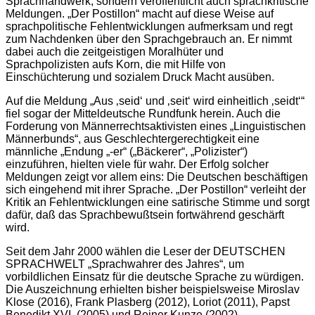
Sprachhandwerk, sondern veröffentlicht auch sprachkritische
Meldungen. „Der Postillon“ macht auf diese Weise auf
sprachpolitische Fehlentwicklungen aufmerksam und regt
zum Nachdenken über den Sprachgebrauch an. Er nimmt
dabei auch die zeitgeistigen Moralhüter und
Sprachpolizisten aufs Korn, die mit Hilfe von
Einschüchterung und sozialem Druck Macht ausüben.
Auf die Meldung „Aus ‚seid‘ und ‚seit‘ wird einheitlich ‚seidt‘“
fiel sogar der Mitteldeutsche Rundfunk herein. Auch die
Forderung von Männerrechtsaktivisten eines „Linguistischen
Männerbunds“, aus Geschlechtergerechtigkeit eine
männliche „Endung „-er“ („Bäckerer“, „Polizister“)
einzuführen, hielten viele für wahr. Der Erfolg solcher
Meldungen zeigt vor allem eins: Die Deutschen beschäftigen
sich eingehend mit ihrer Sprache. „Der Postillon“ verleiht der
Kritik an Fehlentwicklungen eine satirische Stimme und sorgt
dafür, daß das Sprachbewußtsein fortwährend geschärft
wird.
Seit dem Jahr 2000 wählen die Leser der DEUTSCHEN
SPRACHWELT „Sprachwahrer des Jahres“, um
vorbildlichen Einsatz für die deutsche Sprache zu würdigen.
Die Auszeichnung erhielten bisher beispielsweise Miroslav
Klose (2016), Frank Plasberg (2012), Loriot (2011), Papst
Benedikt XVI. (2005) und Reiner Kunze (2002).