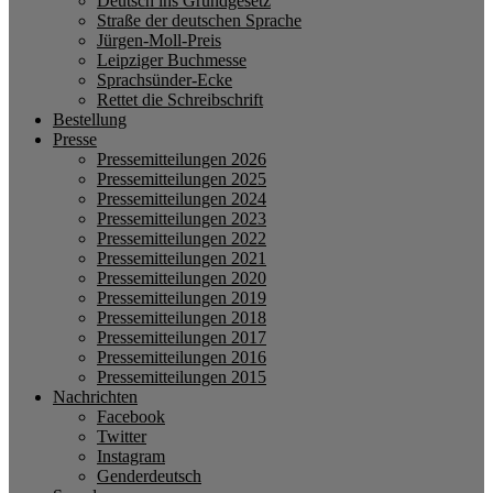
Deutsch ins Grundgesetz
Straße der deutschen Sprache
Jürgen-Moll-Preis
Leipziger Buchmesse
Sprachsünder-Ecke
Rettet die Schreibschrift
Bestellung
Presse
Pressemitteilungen 2026
Pressemitteilungen 2025
Pressemitteilungen 2024
Pressemitteilungen 2023
Pressemitteilungen 2022
Pressemitteilungen 2021
Pressemitteilungen 2020
Pressemitteilungen 2019
Pressemitteilungen 2018
Pressemitteilungen 2017
Pressemitteilungen 2016
Pressemitteilungen 2015
Nachrichten
Facebook
Twitter
Instagram
Genderdeutsch